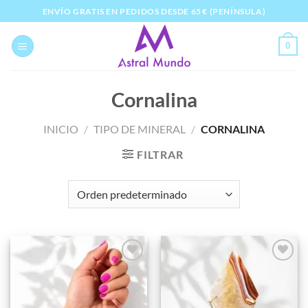
Saltar
ENVÍO GRATIS EN PEDIDOS DESDE 65 € (PENÍNSULA)
al
contenido
0
Cornalina
INICIO
/
TIPO DE MINERAL
/
CORNALINA
FILTRAR
Añadir
Añadir
a la
a la
lista de
lista de
deseos
deseos