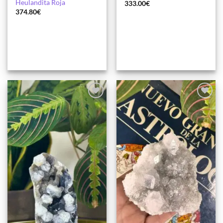
Heulandita Roja
333.00
€
374.80
€
Añadir
Añadir
a la
a la
lista de
lista de
deseos
deseos