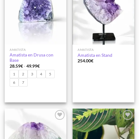
AMATISTA
AMATISTA
Amatista en Drusa con
Amatista en Stand
Base
254.00
€
Rango
28.59
€
-
49.99
€
de
precios:
1
2
3
4
5
desde
28.59€
6
7
hasta
49.99€
Añadir
Añadir
a la
a la
lista de
lista de
deseos
deseos