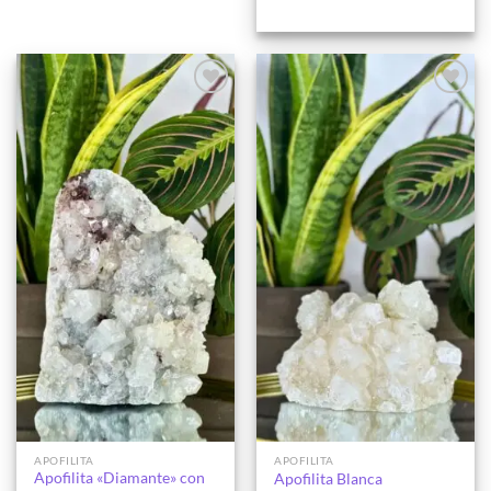
Añadir
Añadir
a la
a la
lista de
lista de
deseos
deseos
APOFILITA
APOFILITA
Apofilita «Diamante» con
Apofilita Blanca