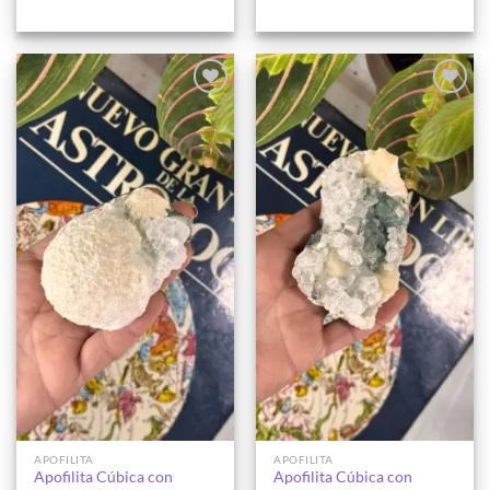
Añadir
Añadir
a la
a la
lista de
lista de
deseos
deseos
APOFILITA
APOFILITA
Apofilita Cúbica con
Apofilita Cúbica con