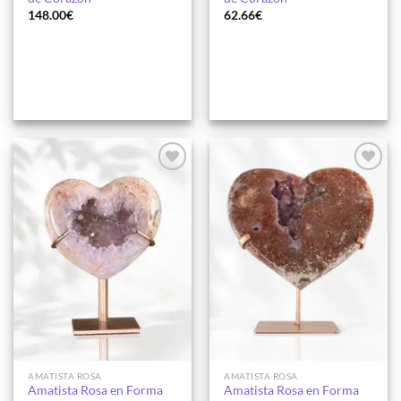
148.00
€
62.66
€
Añadir
Añadir
a la
a la
lista de
lista de
deseos
deseos
AMATISTA ROSA
AMATISTA ROSA
Amatista Rosa en Forma
Amatista Rosa en Forma