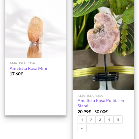
a la
a la
lista de
lista de
deseos
deseos
AMATISTA ROSA
Amatista Rosa Mini
17.60
€
AMATISTA ROSA
Amatista Rosa Pulida en
Stand
Rango
20.99
€
-
50.00
€
de
precios:
1
2
3
4
5
desde
20.99€
6
hasta
50.00€