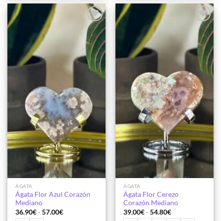
Añadir
Añadir
a la
a la
lista de
lista de
deseos
deseos
ÁGATA
ÁGATA
Ágata Flor Azul Corazón
Ágata Flor Cerezo
Mediano
Corazón Mediano
Rango
Rango
36.90
€
-
57.00
€
39.00
€
-
54.80
€
de
de