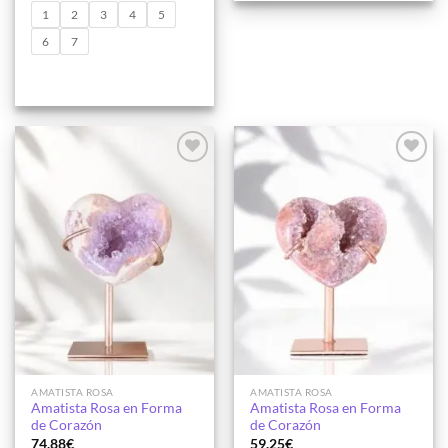
de
precios:
1
2
3
4
5
desde
39.50€
6
7
hasta
55.50€
Añadir
Añadir
a la
a la
lista de
lista de
deseos
deseos
AMATISTA ROSA
AMATISTA ROSA
Amatista Rosa en Forma
Amatista Rosa en Forma
de Corazón
de Corazón
74.88
€
59.25
€