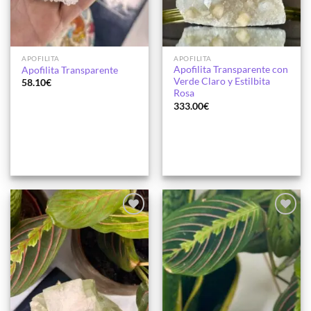
APOFILITA
APOFILITA
Apofilita Transparente con
Apofilita Transparente
Verde Claro y Estilbita
58.10
€
Rosa
333.00
€
Añadir
Añadir
a la
a la
lista de
lista de
deseos
deseos