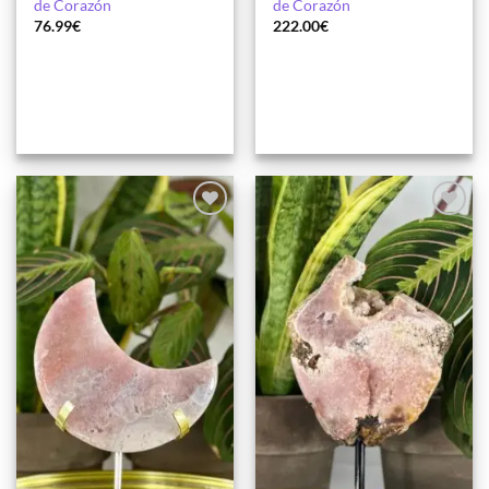
de Corazón
de Corazón
76.99
€
222.00
€
Añadir
Añadir
a la
a la
lista de
lista de
deseos
deseos