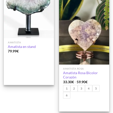
AMATISTA
Amatista en stand
79.99
€
AMATISTA ROSA
Amatista Rosa Bicolor
Corazón
Rango
33.30
€
-
59.90
€
de
precios:
1
2
3
4
5
desde
33.30€
6
hasta
59.90€