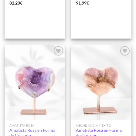
82.20
€
91.99
€
Añadir
Añadir
a la
a la
lista de
lista de
deseos
deseos
AMATISTA ROSA
ABUNDANCIA Y ÉXITO
Amatista Rosa en Forma
Amatista Rosa en Forma
de Corazón
de Corazón