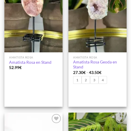
AMATISTA ROSA
AMATISTA ROSA
Amatista Rosa Geoda en
Amatista Rosa en Stand
Stand
52.99
€
Rango
27.30
€
-
43.50
€
de
precios:
1
2
3
4
desde
27.30€
hasta
43.50€
Añadir
Añadir