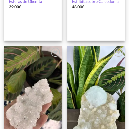
Esferas de Okenita
Estilbita sobre Calcedonia
39.00
€
48.00
€
Añadir
Añadir
a la
a la
lista de
lista de
deseos
deseos