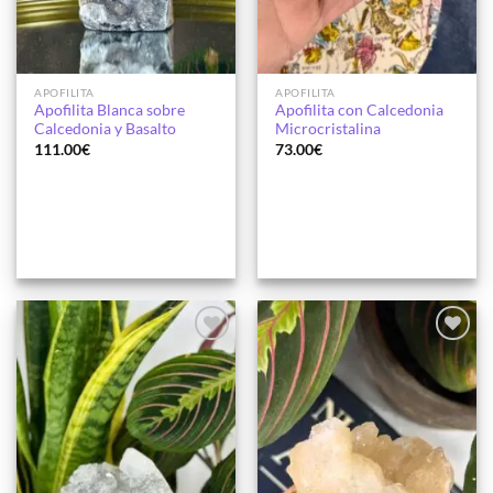
APOFILITA
APOFILITA
Apofilita Blanca sobre
Apofilita con Calcedonia
Calcedonia y Basalto
Microcristalina
111.00
€
73.00
€
Añadir
Añadir
a la
a la
lista de
lista de
deseos
deseos