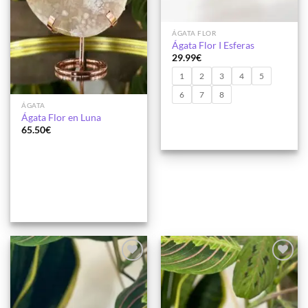
ÁGATA FLOR
Ágata Flor I Esferas
29.99
€
1
2
3
4
5
6
7
8
ÁGATA
Ágata Flor en Luna
65.50
€
Añadir
Añadir
a la
a la
lista de
lista de
deseos
deseos