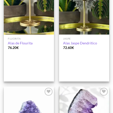
FLUORITA
JASPE
Alas de Flourita
Alas Jaspe Dendrítico
76.20
€
72.60
€
Añadir
Añadir
a la
a la
lista de
lista de
deseos
deseos