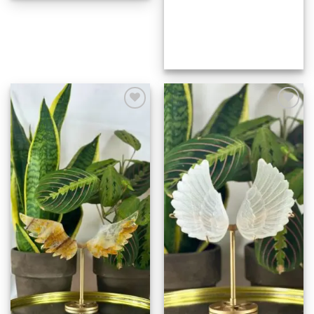
Añadir
Añadir
a la
a la
lista de
lista de
deseos
deseos