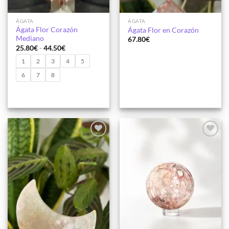
ÁGATA
ÁGATA
Ágata Flor Corazón
Ágata Flor en Corazón
Mediano
67.80
€
Rango
25.80
€
-
44.50
€
de
precios:
1
2
3
4
5
desde
25.80€
6
7
8
hasta
44.50€
Añadir
Añadir
a la
a la
lista de
lista de
deseos
deseos