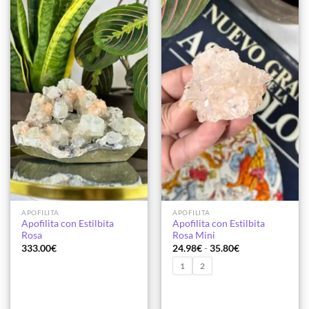
a la
a la
lista de
lista de
deseos
deseos
APOFILITA
APOFILITA
Apofilita con Estilbita
Apofilita con Estilbita
Rosa
Rosa Mini
Rango
333.00
€
24.98
€
-
35.80
€
de
precios:
1
2
desde
24.98€
hasta
35.80€