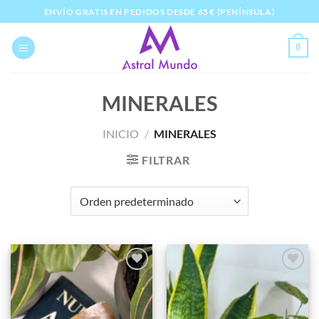
Saltar
ENVÍO GRATIS EN PEDIDOS DESDE 65 € (PENÍNSULA)
al
contenido
0
MINERALES
INICIO
/
MINERALES
FILTRAR
Añadir
Añadir
a la
a la
lista de
lista de
deseos
deseos