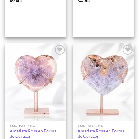
49.40
€
64.90
€
Añadir
Añadir
a la
a la
lista de
lista de
deseos
deseos
AMATISTA ROSA
AMATISTA ROSA
Amatista Rosa en Forma
Amatista Rosa en Forma
de Corazón
de Corazón