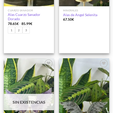
CUARZO SANADOR
MINERALES
Alas Cuarzo Sanador
Alas de Angel Selenita
Dorado
67.50
€
Rango
78.65
€
-
85.99
€
de
precios:
1
2
3
desde
78.65€
hasta
85.99€
Añadir
Añadir
a la
a la
lista de
lista de
deseos
deseos
SIN EXISTENCIAS