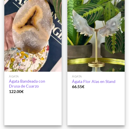
ÁGATA
ÁGATA
Ágata Bandeada con
Ágata Flor Alas en Stand
Drusa de Cuarzo
66.55
€
122.00
€