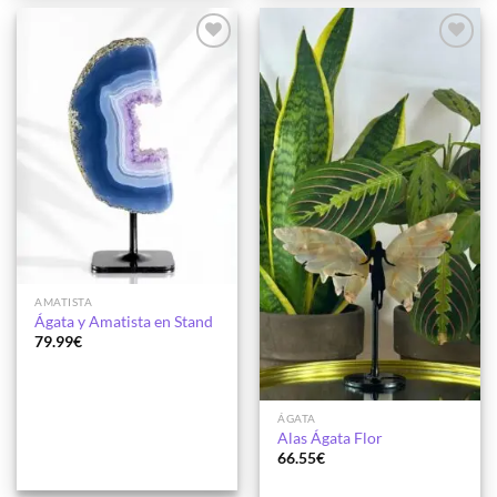
Añadir
Añadir
a la
a la
lista de
lista de
deseos
deseos
AMATISTA
Ágata y Amatista en Stand
79.99
€
ÁGATA
Alas Ágata Flor
66.55
€