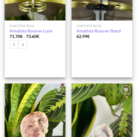
AMATISTA ROSA
AMATISTA ROSA
Amatista Rosa en Luna
Amatista Rosa en Stand
Rango
71.70
€
-
73.60
€
62.99
€
de
precios:
1
2
desde
71.70€
hasta
73.60€
Añadir
Añadir
a la
a la
lista de
lista de
deseos
deseos