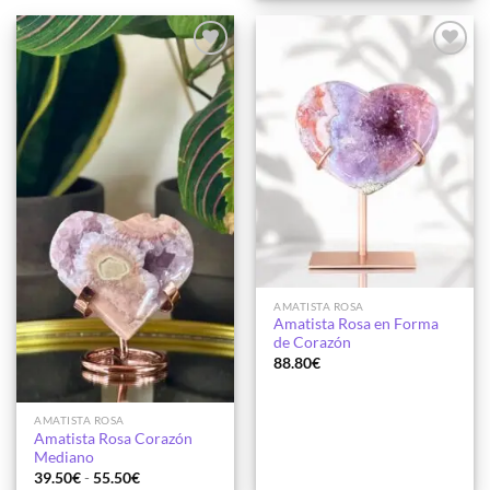
Añadir
Añadir
a la
a la
lista de
lista de
deseos
deseos
AMATISTA ROSA
Amatista Rosa en Forma
de Corazón
88.80
€
AMATISTA ROSA
Amatista Rosa Corazón
Mediano
Rango
39.50
€
-
55.50
€