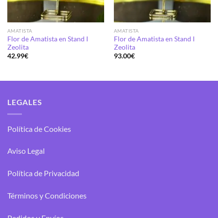
AMATISTA
AMATISTA
Flor de Amatista en Stand I
Flor de Amatista en Stand I
Zeolita
Zeolita
42.99
€
93.00
€
LEGALES
Política de Cookies
Aviso Legal
Política de Privacidad
Términos y Condiciones
Pedidos y Envíos