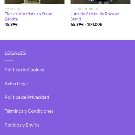
AMATISTA
CRISTAL DE ROCA
Flor de Amatista en Stand I
Luna de Cristal de Roca en
Zeolita
Stand
Rango
45.99
€
65.99
€
-
104.00
€
de
precios:
desde
65.99€
hasta
104.00€
LEGALES
Política de Cookies
Aviso Legal
Política de Privacidad
Términos y Condiciones
Pedidos y Envíos