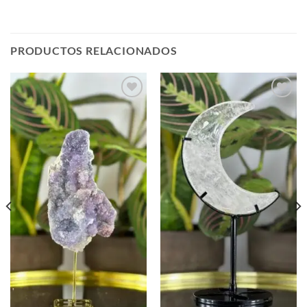
PRODUCTOS RELACIONADOS
Añadir
Añadir
a la
a la
lista de
lista de
deseos
deseos