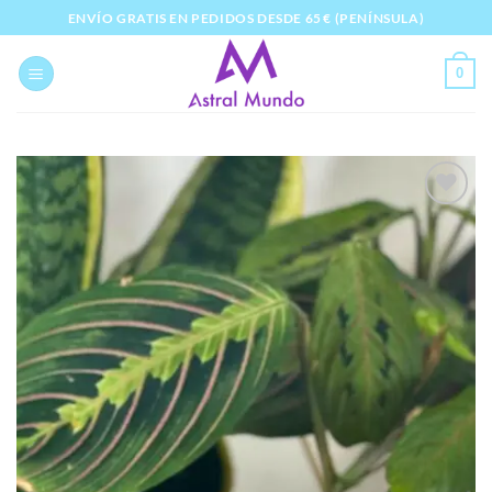
Saltar
ENVÍO GRATIS EN PEDIDOS DESDE 65 € (PENÍNSULA)
al
contenido
0
Añadir
a la
lista
de
deseos