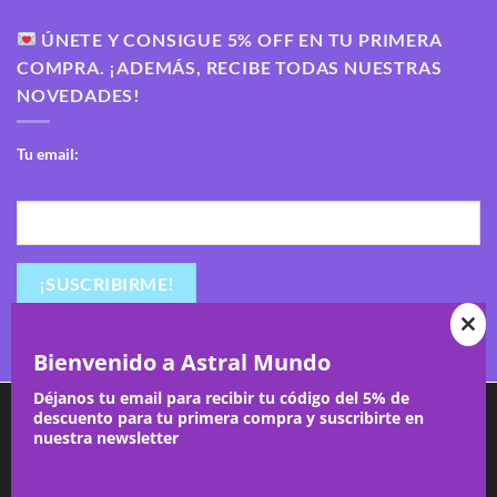
ÚNETE Y CONSIGUE 5% OFF EN TU PRIMERA
COMPRA. ¡ADEMÁS, RECIBE TODAS NUESTRAS
NOVEDADES!
Tu email:
CL
Bienvenido a Astral Mundo
TH
Déjanos tu email para recibir tu código del 5% de
Utilizamos cookies para ofrecerte la mejor experiencia en
descuento para tu primera compra y suscribirte en
nuestra web.
MO
nuestra newsletter
Puedes aprender más sobre qué cookies utilizamos o
CONTACT
ajustes
desactivarlas en los
.
Copyright 2026 ©
Astral Mundo