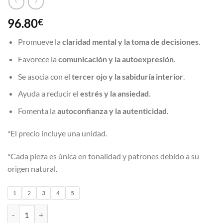
96.80
€
Promueve la
claridad mental y la toma de decisiones
.
Favorece la
comunicación y la autoexpresión
.
Se asocia con el
tercer ojo y la sabiduría interior
.
Ayuda a reducir el
estrés y la ansiedad
.
Fomenta la
autoconfianza y la autenticidad
.
*El precio incluye una unidad.
*Cada pieza es única en tonalidad y patrones debido a su
origen natural.
1
2
3
4
5
Brazalete Lapislázuli cantidad