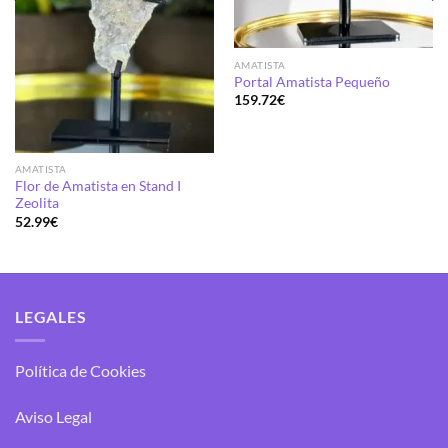
AMATISTA
Portal Amatista Pequeño
159.72
€
AMATISTA
Flor de Amatista en Stand I
Zeolita
52.99
€
LEGALES
Política de Cookies
Aviso Legal