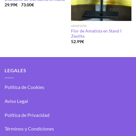
Rango
29.99
€
-
73.00
€
de
precios:
desde
29.99€
hasta
AMATISTA
73.00€
Flor de Amatista en Stand I
Zeolita
52.99
€
LEGALES
Política de Cookies
Aviso Legal
Política de Privacidad
Términos y Condiciones