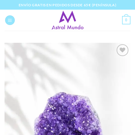
Saltar
ENVÍO GRATIS EN PEDIDOS DESDE 65 € (PENÍNSULA)
al
contenido
0
Añadir
a la
lista
de
deseos