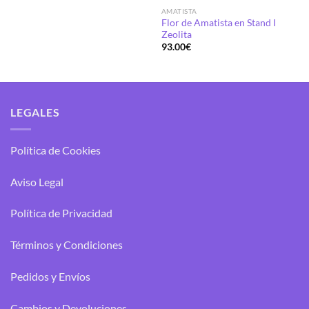
precios:
de 5
AMATISTA
desde
41.87€
Flor de Amatista en Stand I
hasta
Zeolita
75.00€
93.00
€
LEGALES
Política de Cookies
Aviso Legal
Política de Privacidad
Términos y Condiciones
Pedidos y Envíos
Cambios y Devoluciones