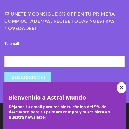
ÚNETE Y CONSIGUE 5% OFF EN TU PRIMERA
COMPRA. ¡ADEMÁS, RECIBE TODAS NUESTRAS
NOVEDADES!
Tu email:
CL
Bienvenido a Astral Mundo
TH
Déjanos tu email para recibir tu código del 5% de
Utilizamos cookies para ofrecerte la mejor experiencia en
descuento para tu primera compra y suscribirte en
nuestra web.
MO
nuestra newsletter
Puedes aprender más sobre qué cookies utilizamos o
CONTACT
ajustes