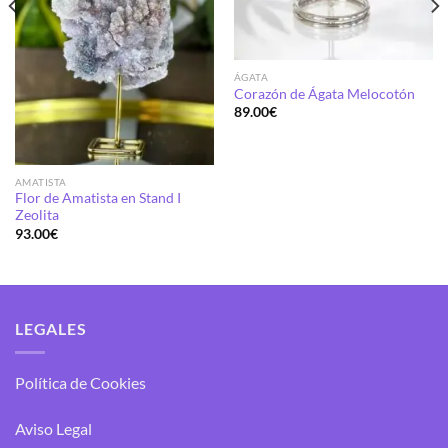
ÁGATA
Corazón de Ágata Melocotón
89.00
€
AMATISTA
Flor de Amatista en Stand I
Zeolita
93.00
€
LEGALES
Política de Cookies
Aviso Legal