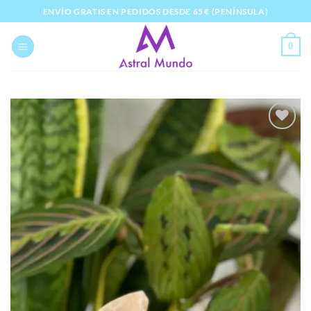
Saltar
ENVÍO GRATIS EN PEDIDOS DESDE 65 € (PENÍNSULA)
al
contenido
0
Añadir
a la
lista
de
deseos