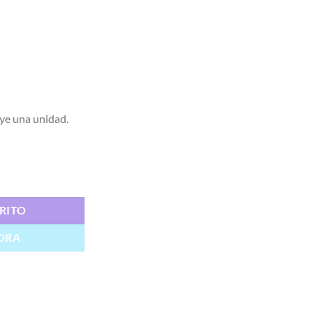
uye una unidad.
ad
RITO
ORA