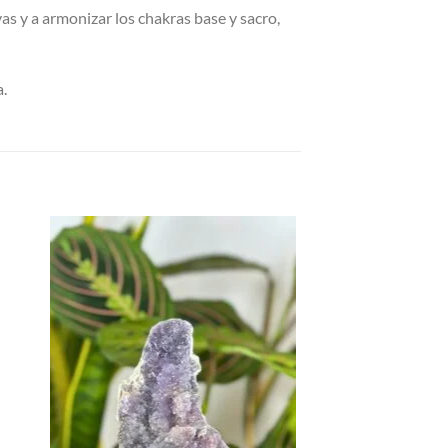
as y a armonizar los chakras base y sacro,
a.
dir
Añadir
la
a la
a de
lista de
eos
deseos