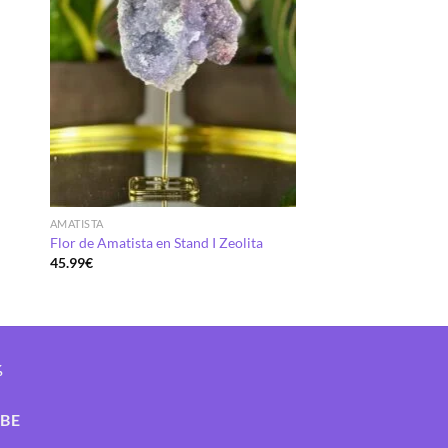
AMATISTA
Flor de Amatista en Stand I Zeolita
45.99
€
%
IBE