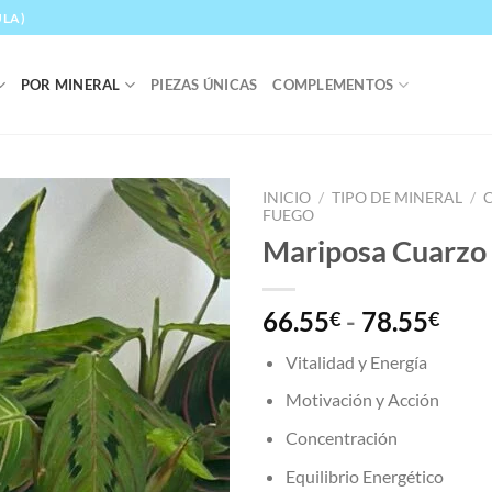
ULA)
POR MINERAL
PIEZAS ÚNICAS
COMPLEMENTOS
INICIO
/
TIPO DE MINERAL
/
FUEGO
Mariposa Cuarzo
Añadir
a la
lista
de
Ran
66.55
-
78.55
€
€
deseos
de
Vitalidad y Energía
prec
des
Motivación y Acción
66.
Concentración
hast
78.
Equilibrio Energético