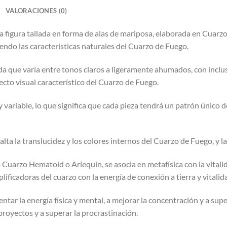
VALORACIONES (0)
 figura tallada en forma de alas de mariposa, elaborada en Cuarzo
endo las características naturales del Cuarzo de Fuego.
da que varía entre tonos claros a ligeramente ahumados, con incl
fecto visual característico del Cuarzo de Fuego.
y variable, lo que significa que cada pieza tendrá un patrón único de
ta la translucidez y los colores internos del Cuarzo de Fuego, y la
arzo Hematoid o Arlequín, se asocia en metafísica con la vitalidad
ficadoras del cuarzo con la energía de conexión a tierra y vitalid
ar la energía física y mental, a mejorar la concentración y a supera
proyectos y a superar la procrastinación.