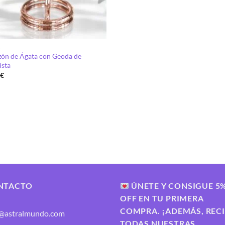
A
ón de Ágata con Geoda de
ista
0
€
NTACTO
ÚNETE Y CONSIGUE 5
OFF EN TU PRIMERA
COMPRA. ¡ADEMÁS, REC
o@astralmundo.com
TODAS NUESTRAS