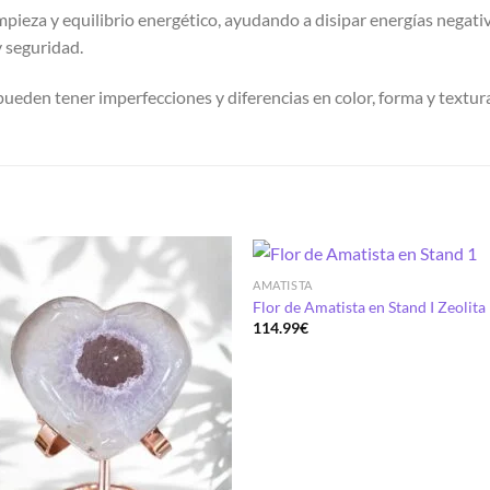
pieza y equilibrio energético, ayudando a disipar energías negativ
 seguridad.
 pueden tener imperfecciones y diferencias en color, forma y textur
S
AMATISTA
Añadir
Aña
Flor de Amatista en Stand I Zeolita
a la
a 
114.99
€
lista de
list
deseos
des