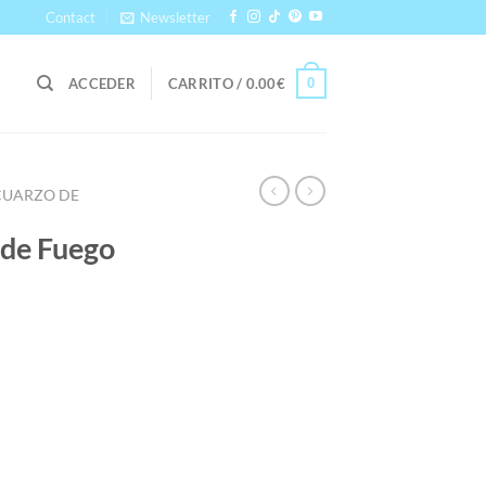
Contact
Newsletter
0
ACCEDER
CARRITO /
0.00
€
CUARZO DE
 de Fuego
go
ios:
de
55€
a
55€