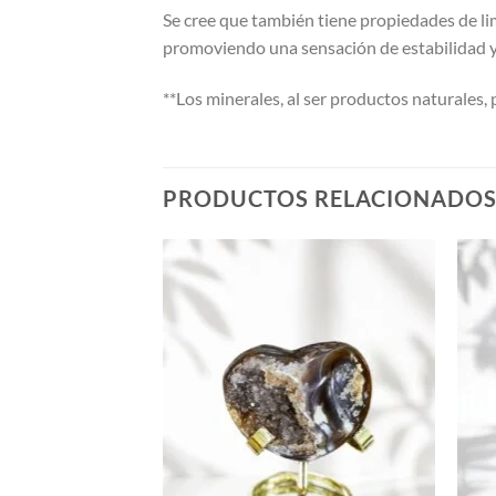
Se cree que también tiene propiedades de lim
promoviendo una sensación de estabilidad y
**Los minerales, al ser productos naturales,
PRODUCTOS RELACIONADO
Añadir
Añadir
a la
a la
lista de
lista de
deseos
deseos