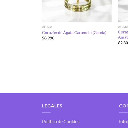
ÁGATA
ÁGAT
Coraz
Corazón de Ágata Caramelo (Geoda)
Amat
58.99
€
62.3
n Stand
LEGALES
CO
Política de Cookies
inf