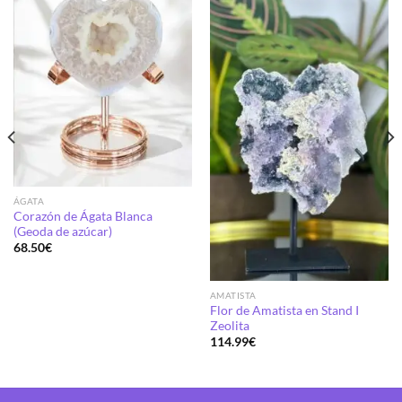
Añadir
Añadir
a la
a la
lista de
lista de
deseos
deseos
ÁGATA
Corazón de Ágata Blanca
(Geoda de azúcar)
68.50
€
AMATISTA
Flor de Amatista en Stand I
Zeolita
114.99
€