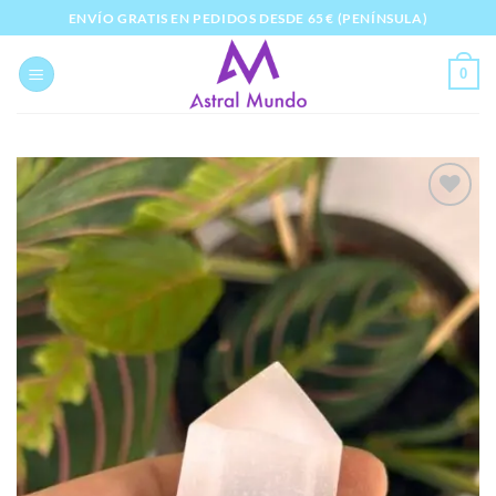
Saltar
ENVÍO GRATIS EN PEDIDOS DESDE 65 € (PENÍNSULA)
al
contenido
0
Añadir
a la
lista
de
deseos