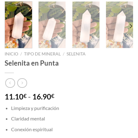
INICIO
/
TIPO DE MINERAL
/
SELENITA
Selenita en Punta
Rango
11.10
-
16.90
€
€
de
Limpieza y purificación
precios:
desde
Claridad mental
11.10€
Conexión espiritual
hasta