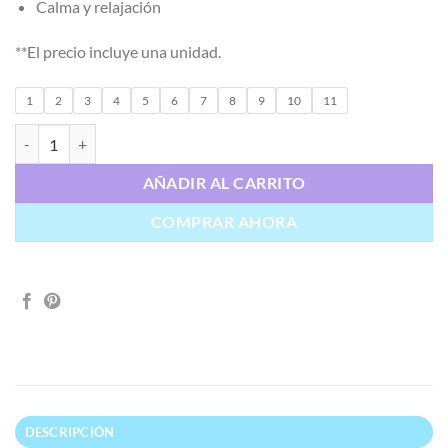
16.90€
Calma y relajación
**El precio incluye una unidad.
1
2
3
4
5
6
7
8
9
10
11
Selenita en Punta cantidad
AÑADIR AL CARRITO
COMPRAR AHORA
DESCRIPCIÓN