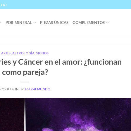
ULA)
POR MINERAL
PIEZAS ÚNICAS
COMPLEMENTOS
ARIES
,
ASTROLOGÍA
,
SIGNOS
ies y Cáncer en el amor: ¿funcionan
como pareja?
POSTED ON
BY
ASTRALMUNDO