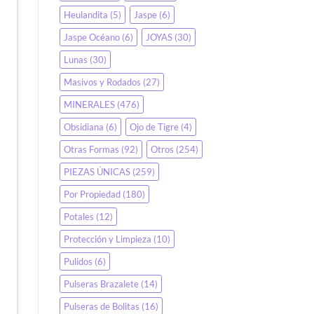
Heulandita
(5)
Jaspe
(6)
Jaspe Océano
(6)
JOYAS
(30)
Lunas
(30)
Masivos y Rodados
(27)
MINERALES
(476)
Obsidiana
(6)
Ojo de Tigre
(4)
Otras Formas
(92)
Otros
(254)
PIEZAS ÚNICAS
(259)
Por Propiedad
(180)
Potales
(12)
Protección y Limpieza
(10)
Pulidos
(6)
Pulseras Brazalete
(14)
Pulseras de Bolitas
(16)