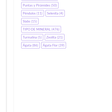
Puntas y Pirámides
(50)
Péndulos
(11)
Selenita
(4)
Slabs
(15)
TIPO DE MINERAL
(476)
Turmalina
(5)
Zeolita
(21)
Ágata
(86)
Ágata Flor
(39)