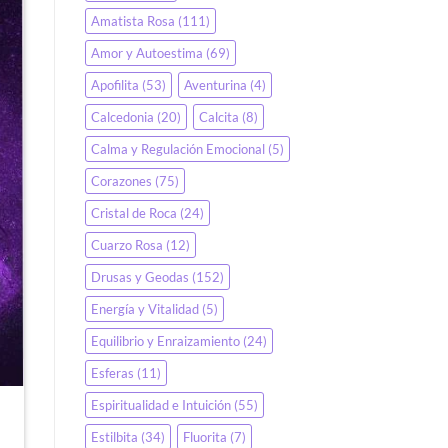
Amatista Rosa
(111)
Amor y Autoestima
(69)
Apofilita
(53)
Aventurina
(4)
Calcedonia
(20)
Calcita
(8)
Calma y Regulación Emocional
(5)
Corazones
(75)
Cristal de Roca
(24)
Cuarzo Rosa
(12)
Drusas y Geodas
(152)
Energía y Vitalidad
(5)
Equilibrio y Enraizamiento
(24)
Esferas
(11)
Espiritualidad e Intuición
(55)
Estilbita
(34)
Fluorita
(7)