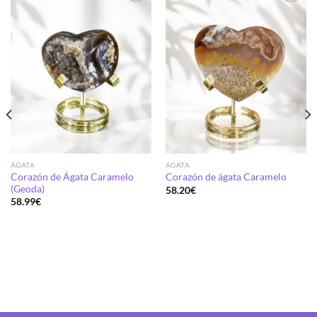
Añadir
Añadir
a la
a la
lista de
lista de
deseos
deseos
ÁGATA
ÁGATA
Corazón de Ágata Caramelo
Corazón de ágata Caramelo
(Geoda)
58.20
€
58.99
€