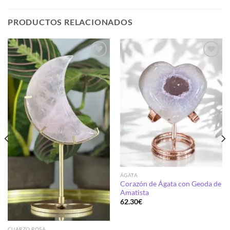
PRODUCTOS RELACIONADOS
Añadir
Añadir
a la
a la
lista de
lista de
deseos
deseos
ÁGATA
Corazón de Ágata con Geoda de
Amatista
62.30
€
CUARZO ROSA