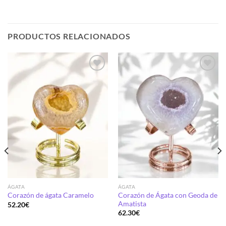
PRODUCTOS RELACIONADOS
Añadir
Añadir
a la
a la
lista de
lista de
deseos
deseos
ÁGATA
ÁGATA
Corazón de Ágata con Geoda de
Corazón de ágata Caramelo
Amatista
52.20
€
62.30
€