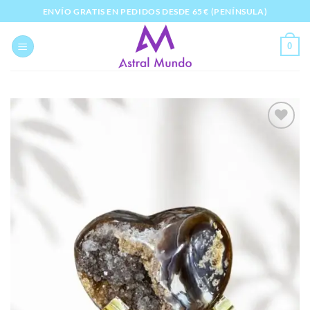
Saltar
ENVÍO GRATIS EN PEDIDOS DESDE 65 € (PENÍNSULA)
al
contenido
0
Añadir
a la
lista
de
deseos