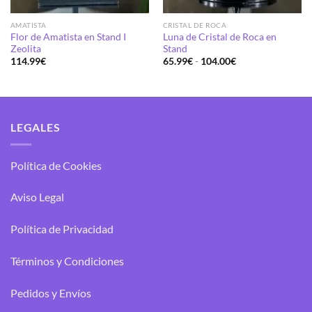
AMATISTA
CRISTAL DE ROCA
Flor de Amatista en Stand I
Luna de Cristal de Roca en
Zeolita
Stand
Rango
114.99
€
65.99
€
-
104.00
€
de
precios:
desde
65.99€
hasta
104.00€
LEGALES
Política de Cookies
Aviso Legal
Política de Privacidad
Términos y Condiciones
Pedidos y Envíos