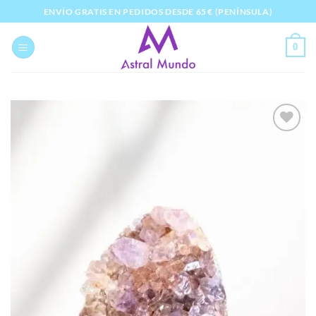
Saltar
ENVÍO GRATIS EN PEDIDOS DESDE 65 € (PENÍNSULA)
al
contenido
0
Añadir
a la
lista
de
deseos