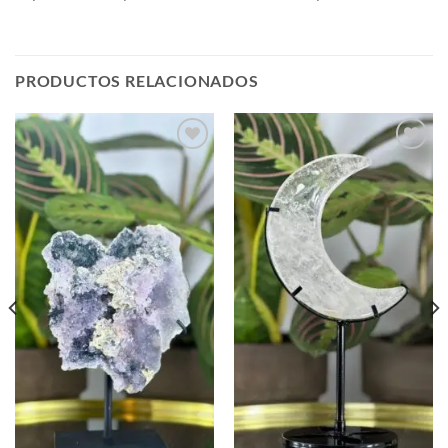
PRODUCTOS RELACIONADOS
Añadir
Añadir
a la
a la
lista de
lista de
deseos
deseos