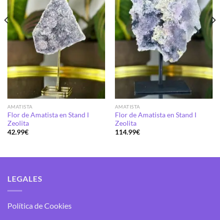
AMATISTA
AMATISTA
Flor de Amatista en Stand I
Flor de Amatista en Stand I
Zeolita
Zeolita
42.99
€
114.99
€
LEGALES
Política de Cookies