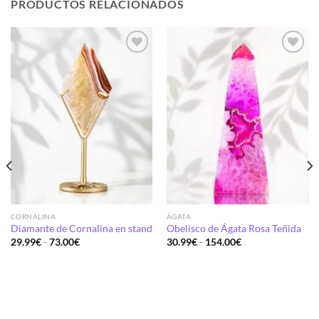
PRODUCTOS RELACIONADOS
Añadir
Añadir
a la
a la
lista de
lista de
deseos
deseos
CORNALINA
ÁGATA
Diamante de Cornalina en stand
Obelisco de Ágata Rosa Teñida
Rango
Rango
29.99
€
-
73.00
€
30.99
€
-
154.00
€
de
de
precios:
precios:
desde
desde
29.99€
30.99€
hasta
hasta
73.00€
154.00€