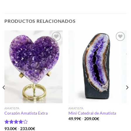
PRODUCTOS RELACIONADOS
Añadir
Añadir
a la
a la
lista de
lista de
deseos
deseos
AMATISTA
AMATISTA
Corazón Amatista Extra
Mini Catedral de Amatista
Rango
49.99
€
-
209.00
€
de
precios:
Rango
Valorado
93.00
€
-
233.00
€
desde