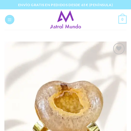
Saltar
ENVÍO GRATIS EN PEDIDOS DESDE 65 € (PENÍNSULA)
al
contenido
0
Añadir
a la
lista
de
deseos