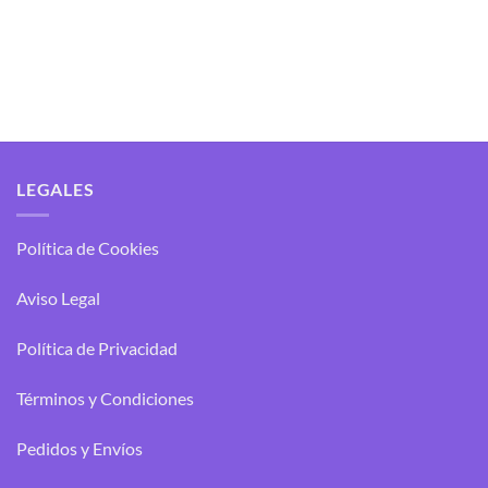
de
con
4.00
49.99€
precios:
hasta
de 5
desde
209.00€
93.00€
hasta
233.00€
LEGALES
Política de Cookies
Aviso Legal
Política de Privacidad
Términos y Condiciones
Pedidos y Envíos