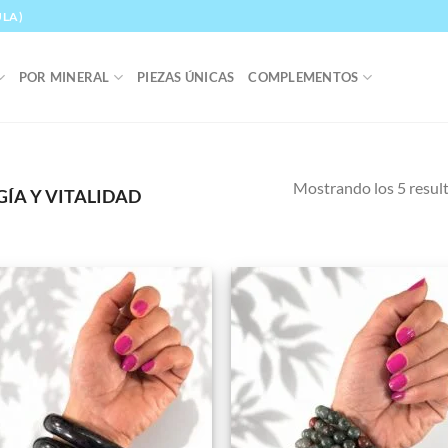
ULA)
POR MINERAL
PIEZAS ÚNICAS
COMPLEMENTOS
Mostrando los 5 resul
ÍA Y VITALIDAD
Añadir
Aña
a la
a 
lista de
list
deseos
des