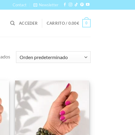
Contact
Newsletter
0
ACCEDER
CARRITO /
0.00
€
tados
dir
Añadir
la
a la
a de
lista de
eos
deseos