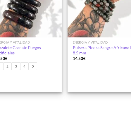
ERGÍA Y VITALIDAD
ENERGÍA Y VITALIDAD
azalete Granate Fuegos
Pulsera Piedra Sangre Africana 
ificiales
8.5 mm
.50
€
14.50
€
1
2
3
4
5