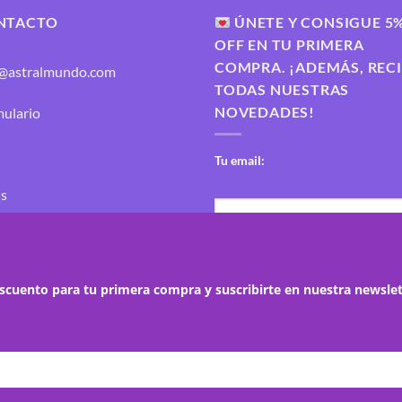
NTACTO
ÚNETE Y CONSIGUE 5
OFF EN TU PRIMERA
COMPRA. ¡ADEMÁS, REC
o@astralmundo.com
TODAS NUESTRAS
NOVEDADES!
ulario
Tu email:
s
escuento para tu primera compra y suscribirte en nuestra newsle
ejor experiencia en nuestra web.
ACEPTAR
ajustes
 utilizamos o desactivarlas en los
.