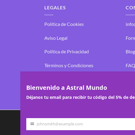
LEGALES
CO
Política de Cookies
inf
Aviso Legal
Form
Política de Privacidad
Blog
Términos y Condiciones
FAQ
Pedidos y Envíos
Bienvenido a Astral Mundo
Cambios y Devoluciones
Déjanos tu email para recibir tu código del 5% de d
Utilizamos cookies para ofrecerte la m
CONTACT
johnsmith@example.com
Puedes aprender más sobre qué cookies
Your
Copyright 2026 ©
Astral Mundo
email