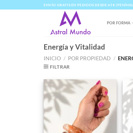
Saltar
ENVÍO GRATIS EN PEDIDOS DESDE 65 € (PENÍNS
al
contenido
POR FORMA
Energía y Vitalidad
INICIO
/
POR PROPIEDAD
/
ENERG
FILTRAR
Añadir
a la
lista de
deseos