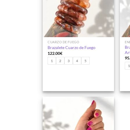
CUARZO DE FUEGO
EN
Br
Brazalete Cuarzo de Fuego
Art
122.00
€
95
1
2
3
4
5
Añadir
a la
lista de
deseos