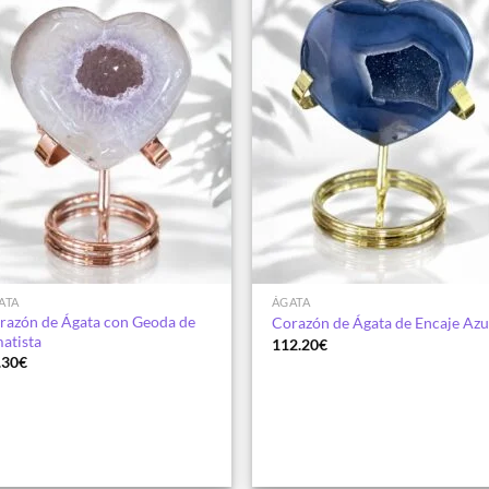
Añadir
Aña
a la
a 
lista de
list
deseos
des
ATA
ÁGATA
razón de Ágata con Geoda de
Corazón de Ágata de Encaje Azu
atista
112.20
€
.30
€