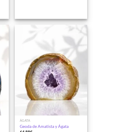
dir
Añadir
la
a la
a de
lista de
eos
deseos
ÁGATA
Geoda de Amatista y Ágata
64.88
€