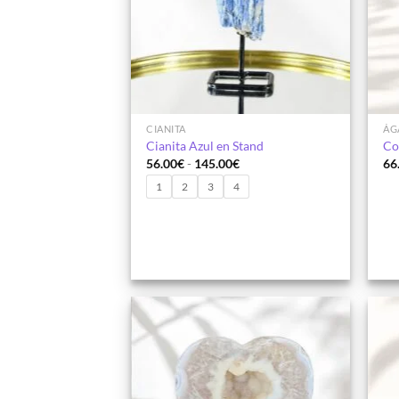
CIANITA
ÁG
Cianita Azul en Stand
Co
Rango
56.00
€
-
145.00
€
66
de
precios:
1
2
3
4
desde
56.00€
hasta
145.00€
Añadir
a la
lista de
deseos