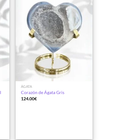
dir
Añadir
la
a la
a de
lista de
eos
deseos
ÁGATA
l
Corazón de Ágata Gris
124.00
€