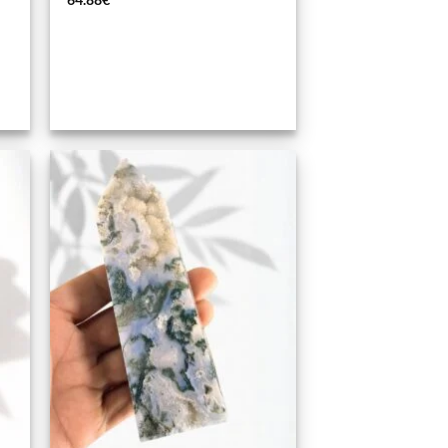
dir
Añadir
la
a la
a de
lista de
eos
deseos