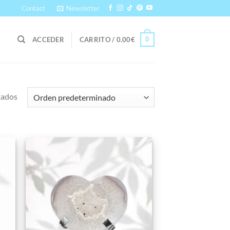
Contact
Newsletter
0
ACCEDER
CARRITO /
0.00
€
tados
dir
Añadir
la
a la
a de
lista de
eos
deseos