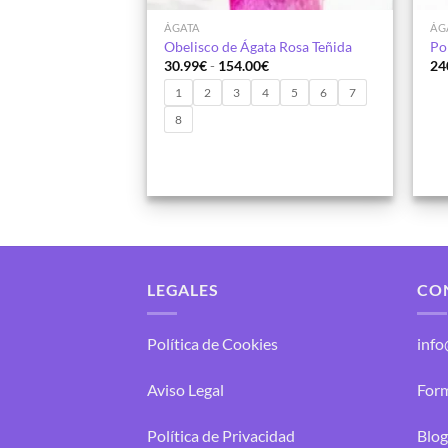
ÁGATA
ÁG
Obelisco de Ágata Rosa Teñida
Po
Rango
30.99
€
-
154.00
€
24
de
precios:
1
2
3
4
5
6
7
desde
8
30.99€
hasta
154.00€
LEGALES
CO
Política de Cookies
inf
Aviso Legal
Form
Política de Privacidad
Blog