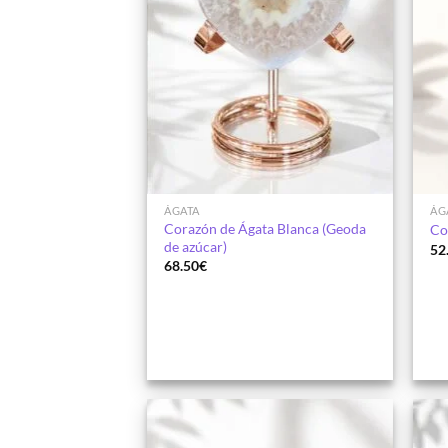
ÁGATA
ÁG
Corazón de Ágata Blanca (Geoda
Co
de azúcar)
52
68.50
€