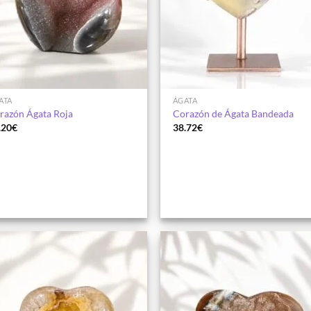
ATA
ÁGATA
razón Ágata Roja
Corazón de Ágata Bandeada
.20
€
38.72
€
Añadir
Aña
a la
a 
lista de
list
deseos
des