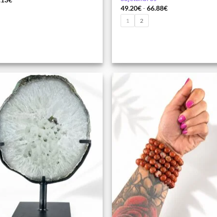
Rango
49.20
€
-
66.88
€
de
precios:
1
2
desde
49.20€
hasta
66.88€
Añadir
Aña
a la
a 
lista de
list
deseos
des