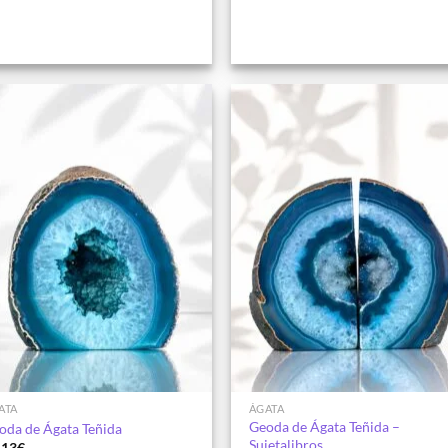
hasta
147.00€
Añadir
Aña
a la
a 
lista de
list
deseos
des
ATA
ÁGATA
Geoda de Ágata Teñida –
oda de Ágata Teñida
Sujetalibros
.13
€