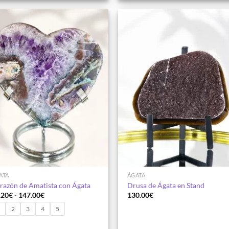
Añadir
Aña
a la
a 
lista de
list
deseos
des
ATA
ÁGATA
razón de Amatista con Ágata
Drusa de Ágata en Stand
Rango
.20
€
-
147.00
€
130.00
€
de
precios:
1
2
3
4
5
desde
98.20€