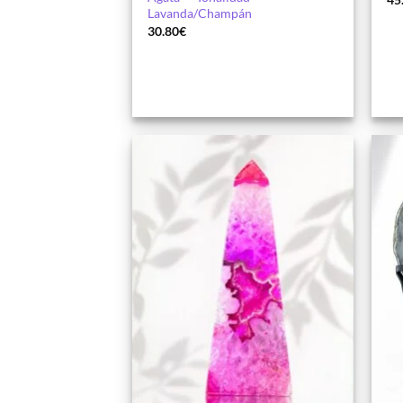
Lavanda/Champán
30.80
€
Añadir
a la
lista de
deseos