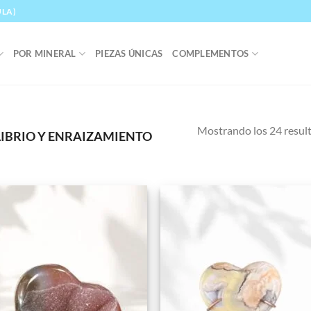
ULA)
POR MINERAL
PIEZAS ÚNICAS
COMPLEMENTOS
Mostrando los 24 resul
IBRIO Y ENRAIZAMIENTO
Añadir
Aña
a la
a 
lista de
list
deseos
des