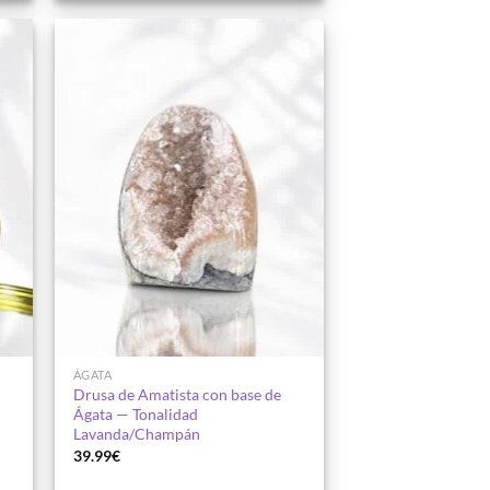
dir
Añadir
la
a la
a de
lista de
eos
deseos
ÁGATA
Drusa de Amatista con base de
Ágata — Tonalidad
Lavanda/Champán
39.99
€