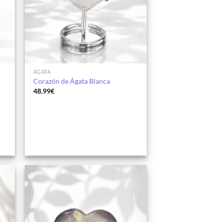
ÁGATA
Corazón de Ágata Blanca
48.99
€
dir
Añadir
la
a la
a de
lista de
eos
deseos