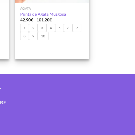
ÁGATA
Punta de Ágata Musgosa
Rango
42.90
€
-
101.20
€
de
precios:
1
2
3
4
5
6
7
desde
8
9
10
42.90€
hasta
101.20€
%
IBE