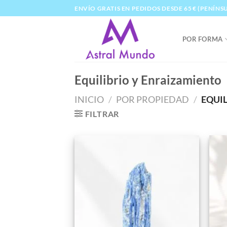
Saltar
ENVÍO GRATIS EN PEDIDOS DESDE 65 € (PENÍNS
al
contenido
POR FORMA
Equilibrio y Enraizamiento
INICIO
/
POR PROPIEDAD
/
EQUIL
FILTRAR
Añadir
a la
lista de
deseos