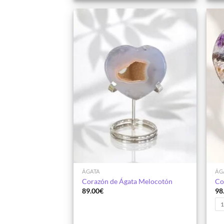
Añadir
a la
lista de
deseos
ÁGATA
ÁG
Corazón de Ágata Melocotón
Co
89.00
€
98