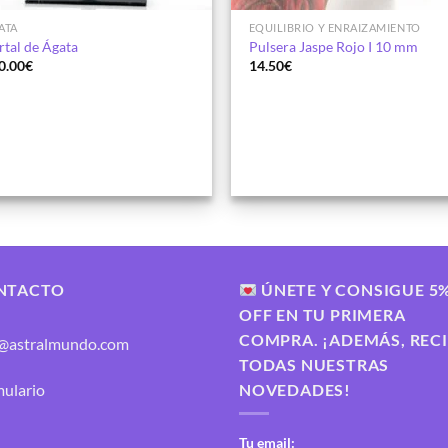
ATA
EQUILIBRIO Y ENRAIZAMIENTO
rtal de Ágata
Pulsera Jaspe Rojo I 10 mm
0.00
€
14.50
€
NTACTO
ÚNETE Y CONSIGUE 5
OFF EN TU PRIMERA
COMPRA. ¡ADEMÁS, REC
o@astralmundo.com
TODAS NUESTRAS
NOVEDADES!
ulario
Tu email: