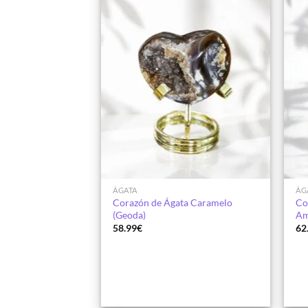
Añadir
a la
lista de
deseos
ÁGATA
ÁG
Corazón de Ágata Caramelo
Co
(Geoda)
Am
58.99
€
62