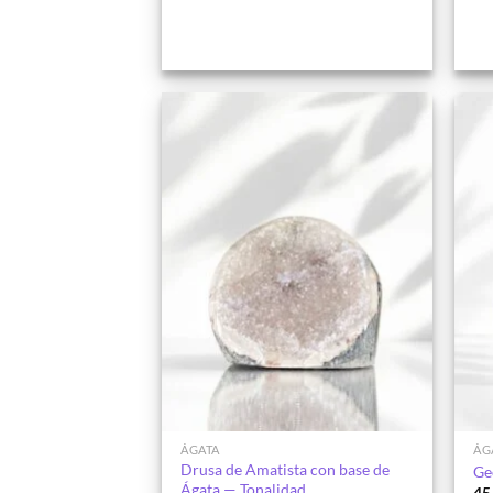
Añadir
a la
lista de
deseos
ÁGATA
ÁG
Drusa de Amatista con base de
Ge
Ágata — Tonalidad
45