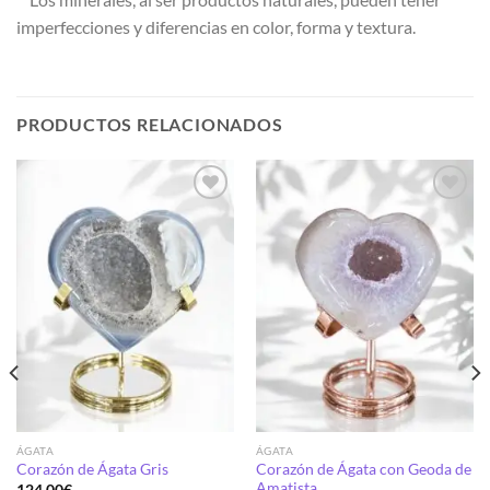
imperfecciones y diferencias en color, forma y textura.
PRODUCTOS RELACIONADOS
Añadir
Añadir
a la
a la
lista de
lista de
deseos
deseos
ÁGATA
ÁGATA
Corazón de Ágata con Geoda de
Corazón de Ágata Gris
Amatista
124.00
€