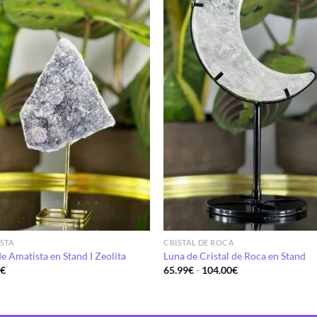
STA
CRISTAL DE ROCA
de Amatista en Stand I Zeolita
Luna de Cristal de Roca en Stand
Rango
9
€
65.99
€
-
104.00
€
de
precios:
desde
65.99€