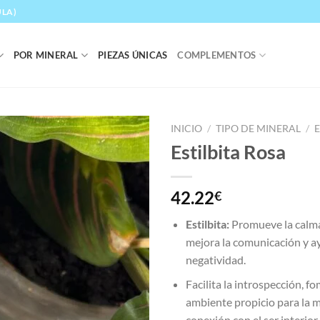
ULA)
POR MINERAL
PIEZAS ÚNICAS
COMPLEMENTOS
INICIO
/
TIPO DE MINERAL
/
E
Estilbita Rosa
Añadir
a la
lista
42.22
€
de
deseos
Estilbita:
Promueve la calma
mejora la comunicación y ay
negatividad.
Facilita la introspección, 
ambiente propicio para la m
conexión con el ser interior.