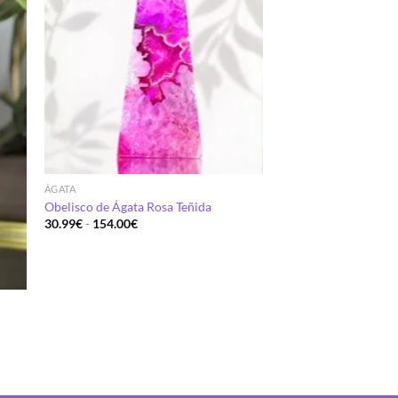
ÁGATA
Obelisco de Ágata Rosa Teñida
Rango
30.99
€
-
154.00
€
de
precios:
desde
30.99€
hasta
154.00€