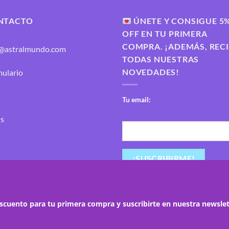
hasta
104.00€
NTACTO
ÚNETE Y CONSIGUE 5
OFF EN TU PRIMERA
COMPRA. ¡ADEMÁS, REC
o@astralmundo.com
TODAS NUESTRAS
NOVEDADES!
ulario
Tu email:
s
escuento para tu primera compra y suscribirte en nuestra newsle