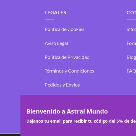
LEGALES
CO
Política de Cookies
inf
Aviso Legal
Form
Política de Privacidad
Blog
Términos y Condiciones
FAQ
Pedidos y Envíos
Cambios y Devoluciones
Bienvenido a Astral Mundo
Déjanos tu email para recibir tu código del 5% de d
CONTACT
Copyright 2026 ©
Astral Mundo