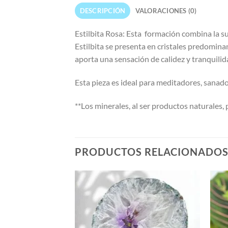
DESCRIPCIÓN
VALORACIONES (0)
Estilbita Rosa: Esta formación combina la sua
Estilbita se presenta en cristales predomina
aporta una sensación de calidez y tranquilida
Esta pieza es ideal para meditadores, sanad
**Los minerales, al ser productos naturales,
PRODUCTOS RELACIONADO
Añadir
Añadir
a la
a la
lista de
lista de
deseos
deseos