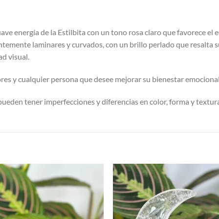
ve energía de la Estilbita con un tono rosa claro que favorece el e
ntemente laminares y curvados, con un brillo perlado que resalta s
d visual.
ores y cualquier persona que desee mejorar su bienestar emocional
 pueden tener imperfecciones y diferencias en color, forma y textur
S
Añadir
Aña
a la
a 
lista de
list
deseos
des