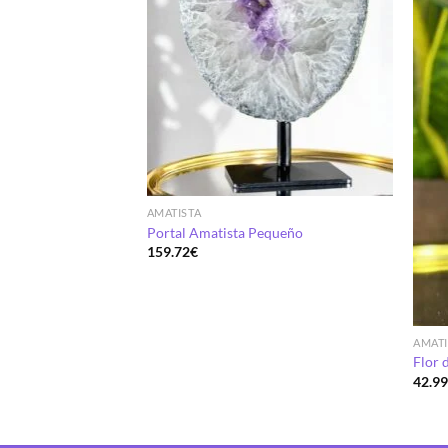
AMATISTA
Blanca (Geoda de
Portal Amatista Pequeño
159.72
€
AMATI
Flor 
42.9