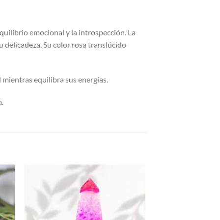
quilibrio emocional y la introspección. La
u delicadeza. Su color rosa translúcido
 mientras equilibra sus energías.
a.
dir
Añadir
la
a la
a de
lista de
eos
deseos