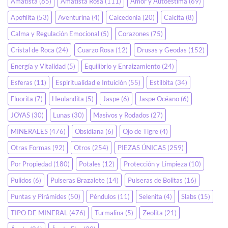
Amatista
(85)
Amatista Rosa
(111)
Amor y Autoestima
(69)
Apofilita
(53)
Aventurina
(4)
Calcedonia
(20)
Calcita
(8)
Calma y Regulación Emocional
(5)
Corazones
(75)
Cristal de Roca
(24)
Cuarzo Rosa
(12)
Drusas y Geodas
(152)
Energía y Vitalidad
(5)
Equilibrio y Enraizamiento
(24)
Esferas
(11)
Espiritualidad e Intuición
(55)
Estilbita
(34)
Fluorita
(7)
Heulandita
(5)
Jaspe
(6)
Jaspe Océano
(6)
JOYAS
(30)
Lunas
(30)
Masivos y Rodados
(27)
MINERALES
(476)
Obsidiana
(6)
Ojo de Tigre
(4)
Otras Formas
(92)
Otros
(254)
PIEZAS ÚNICAS
(259)
Por Propiedad
(180)
Potales
(12)
Protección y Limpieza
(10)
Pulidos
(6)
Pulseras Brazalete
(14)
Pulseras de Bolitas
(16)
Puntas y Pirámides
(50)
Péndulos
(11)
Selenita
(4)
Slabs
(15)
TIPO DE MINERAL
(476)
Turmalina
(5)
Zeolita
(21)