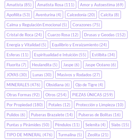
Amatista
(85)
Amatista Rosa
(111)
Amor y Autoestima
(69)
Apofilita
(53)
Aventurina
(4)
Calcedonia
(20)
Calcita
(8)
Calma y Regulación Emocional
(5)
Corazones
(75)
Cristal de Roca
(24)
Cuarzo Rosa
(12)
Drusas y Geodas
(152)
Energía y Vitalidad
(5)
Equilibrio y Enraizamiento
(24)
Esferas
(11)
Espiritualidad e Intuición
(55)
Estilbita
(34)
Fluorita
(7)
Heulandita
(5)
Jaspe
(6)
Jaspe Océano
(6)
JOYAS
(30)
Lunas
(30)
Masivos y Rodados
(27)
MINERALES
(476)
Obsidiana
(6)
Ojo de Tigre
(4)
Otras Formas
(92)
Otros
(254)
PIEZAS ÚNICAS
(259)
Por Propiedad
(180)
Potales
(12)
Protección y Limpieza
(10)
Pulidos
(6)
Pulseras Brazalete
(14)
Pulseras de Bolitas
(16)
Puntas y Pirámides
(50)
Péndulos
(11)
Selenita
(4)
Slabs
(15)
TIPO DE MINERAL
(476)
Turmalina
(5)
Zeolita
(21)