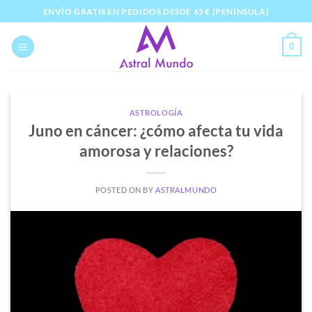
Saltar
ENVÍO GRATIS EN PEDIDOS DESDE 65 € (PENÍNSULA)
al
contenido
0
ASTROLOGÍA
Juno en cáncer: ¿cómo afecta tu vida
amorosa y relaciones?
POSTED ON
BY
ASTRALMUNDO