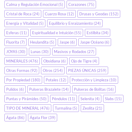
Calma y Regulación Emocional
(5)
Corazones
(75)
Cristal de Roca
(24)
Cuarzo Rosa
(12)
Drusas y Geodas
(152)
Energía y Vitalidad
(5)
Equilibrio y Enraizamiento
(24)
Esferas
(11)
Espiritualidad e Intuición
(55)
Estilbita
(34)
Fluorita
(7)
Heulandita
(5)
Jaspe
(6)
Jaspe Océano
(6)
JOYAS
(30)
Lunas
(30)
Masivos y Rodados
(27)
MINERALES
(476)
Obsidiana
(6)
Ojo de Tigre
(4)
Otras Formas
(92)
Otros
(254)
PIEZAS ÚNICAS
(259)
Por Propiedad
(180)
Potales
(12)
Protección y Limpieza
(10)
Pulidos
(6)
Pulseras Brazalete
(14)
Pulseras de Bolitas
(16)
Puntas y Pirámides
(50)
Péndulos
(11)
Selenita
(4)
Slabs
(15)
TIPO DE MINERAL
(476)
Turmalina
(5)
Zeolita
(21)
Ágata
(86)
Ágata Flor
(39)