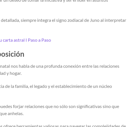
 detallada, siempre integra el signo zodiacal de Juno al interpretar
 carta astral I Paso a Paso
posición
a natal nos habla de una profunda conexión entre las relaciones
dad y hogar.
a de la familia, el legado y el establecimiento de un núcleo
puedes forjar relaciones que no sólo son significativas sino que
que anhelas.
 nos ofrece herramientas valiosas para navegar las complejidades de