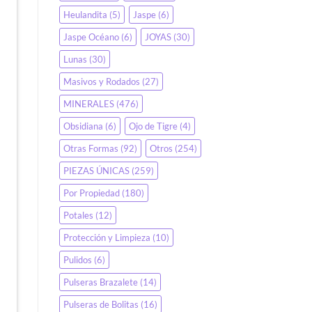
Heulandita
(5)
Jaspe
(6)
Jaspe Océano
(6)
JOYAS
(30)
Lunas
(30)
Masivos y Rodados
(27)
MINERALES
(476)
Obsidiana
(6)
Ojo de Tigre
(4)
Otras Formas
(92)
Otros
(254)
PIEZAS ÚNICAS
(259)
Por Propiedad
(180)
Potales
(12)
Protección y Limpieza
(10)
Pulidos
(6)
Pulseras Brazalete
(14)
Pulseras de Bolitas
(16)