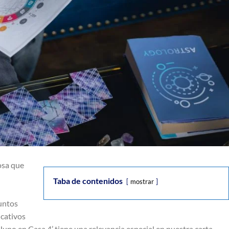
osa que
Taba de contenidos
mostrar
puntos
icativos
‘Juno en Casa 4’ tiene una relevancia especial en nuestra carta.