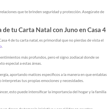
 relaciones que te brinden seguridad y protección. Asegúrate de
a de tu Carta Natal con Juno en Casa 4
asa 4 de tu carta natal, es primordial que no pierdas de vista el
no
.
y sentimientos más profundos, pero el signo zodiacal donde se
to especial a estas áreas.
nergía, aportando matices específicos a la manera en que entablas
o interpretas tus propias emociones y necesidades.
ncer, esto puede intensificar la importancia del hogar y la familia
r un deseo de tomar la iniciativa y ser el líder en asuntos