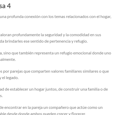
sa 4
ca una profunda conexión con los temas relacionados con el hogar,
valoran profundamente la seguridad y la comodidad en sus
a brindarles ese sentido de pertenencia y refugio.
ca, sino que también representa un refugio emocional donde uno
onalmente.
s por parejas que comparten valores familiares similares o que
y el legado.
 de establecer un hogar juntos, de construir una familia o de
s.
 de encontrar en la pareja un compañero que actúe como un
table desde donde ambos pueden crecer y florecer.