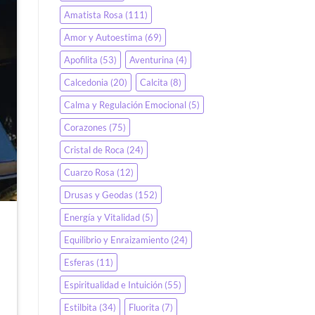
Amatista Rosa
(111)
Amor y Autoestima
(69)
Apofilita
(53)
Aventurina
(4)
Calcedonia
(20)
Calcita
(8)
Calma y Regulación Emocional
(5)
Corazones
(75)
Cristal de Roca
(24)
Cuarzo Rosa
(12)
Drusas y Geodas
(152)
Energía y Vitalidad
(5)
Equilibrio y Enraizamiento
(24)
Esferas
(11)
Espiritualidad e Intuición
(55)
Estilbita
(34)
Fluorita
(7)