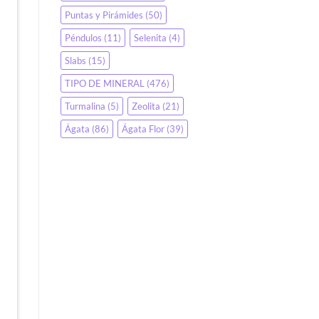
Puntas y Pirámides
(50)
Péndulos
(11)
Selenita
(4)
Slabs
(15)
TIPO DE MINERAL
(476)
Turmalina
(5)
Zeolita
(21)
Ágata
(86)
Ágata Flor
(39)